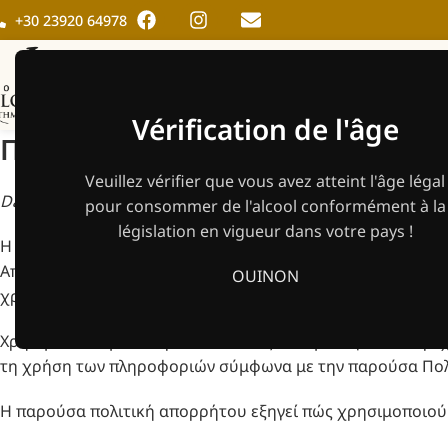
+30 23920 64978
ACCUEIL
DOMAINE
BOUT
Vérification de l'âge
Πολιτική απορρήτου
Veuillez vérifier que vous avez atteint l'âge légal
Date d'expiration: 26/3/2024
pour consommer de l'alcool conformément à la
législation en vigueur dans votre pays !
H Εταιρία με επωνυμία “ Florian Schneider ”, et και τον δι
Απορρήτου περιγράφει τις πολιτικές και τις διαδικασίες
OUI
NON
χρησιμοποιείτε την Υπηρεσία και Σας Il s'agit d'une soluti
Χρησιμοποιούμε τα Προσωπικά Σας Δεδομένα για να παρέχο
τη χρήση των πληροφοριών σύμφωνα με την παρούσα Πολ
Η παρούσα πολιτική απορρήτου εξηγεί πώς χρησιμοποιούμ